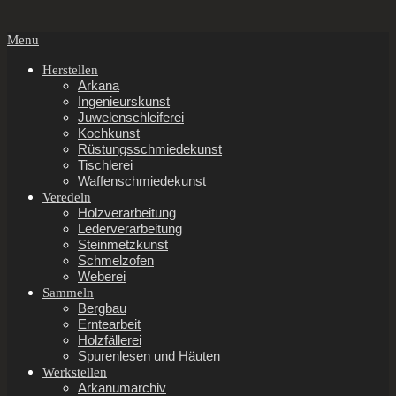
Secondary
Menu
Navigation
Menu
Herstellen
Arkana
Ingenieurskunst
Juwelenschleiferei
Kochkunst
Rüstungsschmiedekunst
Tischlerei
Waffenschmiedekunst
Veredeln
Holzverarbeitung
Lederverarbeitung
Steinmetzkunst
Schmelzofen
Weberei
Sammeln
Bergbau
Erntearbeit
Holzfällerei
Spurenlesen und Häuten
Werkstellen
Arkanumarchiv