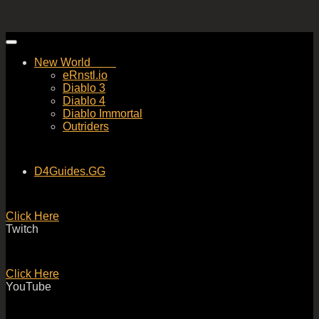
Skip
to
New World
content
eRnstl.io
Diablo 3
Diablo 4
Diablo Immortal
Outriders
D4Guides.GG
Click Here
Twitch
Click Here
YouTube